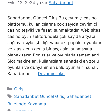
Eylül 12, 2024
yazar
Sahadanbet
Sahadanbet Güncel Giriş Bu çevrimiçi casino
platformu, kullanıcılarına çok sayıda çevrimiçi
casino teşviki ve fırsatı sunmaktadır. Web sitesi,
casino oyun sektöründeki çok sayıda altyapı
sağlayıcısıyla işbirliği yaparak, popüler oyunların
ve klasiklerin geniş bir seçkisini sunmasına
olanak tanır. Bonuslar ve oyunlarla tamamlandı.
Slot makineleri, kullanıcılara sahadaki en zorlu
oyunları ve dünyanın en ünlü oyunlarını sunar.
Sahadanbet …
Devamını oku
Kategoriler
Giriş
Etiketler
Sahadanbet Güncel Giriş
,
Sahadanbet
Ruletinde Kazanma