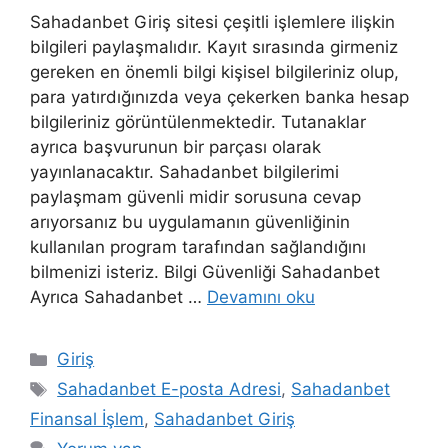
Sahadanbet Giriş sitesi çeşitli işlemlere ilişkin
bilgileri paylaşmalıdır. Kayıt sırasında girmeniz
gereken en önemli bilgi kişisel bilgileriniz olup,
para yatırdığınızda veya çekerken banka hesap
bilgileriniz görüntülenmektedir. Tutanaklar
ayrıca başvurunun bir parçası olarak
yayınlanacaktır. Sahadanbet bilgilerimi
paylaşmam güvenli midir sorusuna cevap
arıyorsanız bu uygulamanın güvenliğinin
kullanılan program tarafından sağlandığını
bilmenizi isteriz. Bilgi Güvenliği Sahadanbet
Ayrıca Sahadanbet …
Devamını oku
Kategoriler
Giriş
Etiketler
Sahadanbet E-posta Adresi
,
Sahadanbet
Finansal İşlem
,
Sahadanbet Giriş