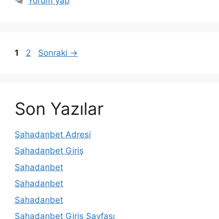
Yorum yap
Sayfa
Sayfa
1
2
Sonraki
→
Son Yazılar
Sahadanbet Adresi
Sahadanbet Giriş
Sahadanbet
Sahadanbet
Sahadanbet
Sahadanbet Giriş Sayfası