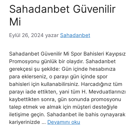
Sahadanbet Güvenilir
Mi
Eylül 26, 2024
yazar
Sahadanbet
Sahadanbet Güvenilir Mi Spor Bahisleri Kayıpsız
Promosyonu günlük bir olaydır. Sahadanbet
gerekçesi şu şekilde: Gün içinde hesabınıza
para eklerseniz, o parayı gün içinde spor
bahisleri için kullanabilirsiniz. Harcadığınız tüm
parayı iade ettikten, yani tüm H. Mevduatlarınızı
kaybettikten sonra, gün sonunda promosyonu
talep etmek ve almak için müşteri desteğiyle
iletişime geçin. Sahadanbet ile bahis oynayarak
kariyerinizde …
Devamını oku