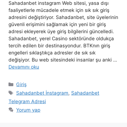
Sahadanbet instagram Web sitesi, yasa dışı
faaliyetlerle mücadele etmek için sık sık giriş
adresini değiştiriyor. Sahadanbet, site üyelerinin
güvenli erişimini sağlamak için yeni bir giriş
adresi ekleyerek üye giriş bilgilerini güncelledi.
Sahadanbet, yerel Casino sektöründe oldukça
tercih edilen bir destinasyondur. BTKnın giriş
engelleri sıklaştıkça adresler de sık sık
değişiyor. Bu web sitesindeki insanlar şu anki …
Devamını oku
Kategoriler
Giriş
Etiketler
Sahadanbet İnstagram
,
Sahadanbet
Telegram Adresi
Yorum yap