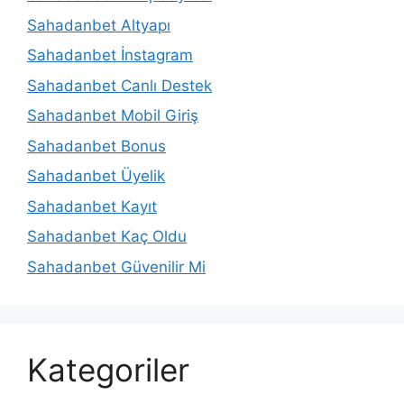
Sahadanbet Altyapı
Sahadanbet İnstagram
Sahadanbet Canlı Destek
Sahadanbet Mobil Giriş
Sahadanbet Bonus
Sahadanbet Üyelik
Sahadanbet Kayıt
Sahadanbet Kaç Oldu
Sahadanbet Güvenilir Mi
Kategoriler