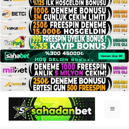
İçeriğe
atla
Menü