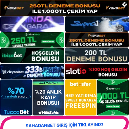
×
SAHADANBET GİRİŞ İÇİN TIKLAYINIZ!