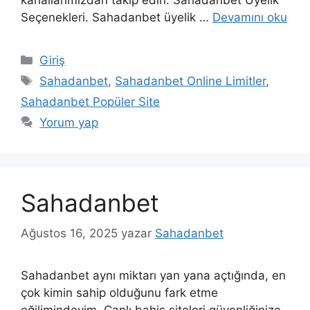
Seçenekleri. Sahadanbet üyelik …
Devamını oku
Kategoriler
Giriş
Etiketler
Sahadanbet
,
Sahadanbet Online Limitler
,
Sahadanbet Popüler Site
Yorum yap
Sahadanbet
Ağustos 16, 2025
yazar
Sahadanbet
Sahadanbet aynı miktarı yan yana açtığında, en
çok kimin sahip olduğunu fark etme