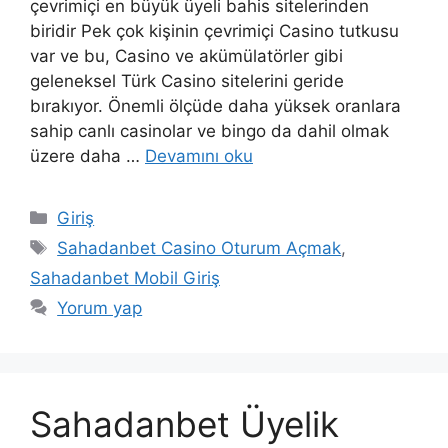
çevrimiçi en büyük üyeli bahis sitelerinden
biridir Pek çok kişinin çevrimiçi Casino tutkusu
var ve bu, Casino ve akümülatörler gibi
geleneksel Türk Casino sitelerini geride
bırakıyor. Önemli ölçüde daha yüksek oranlara
sahip canlı casinolar ve bingo da dahil olmak
üzere daha …
Devamını oku
Kategoriler
Giriş
Etiketler
Sahadanbet Casino Oturum Açmak
,
Sahadanbet Mobil Giriş
Yorum yap
Sahadanbet Üyelik