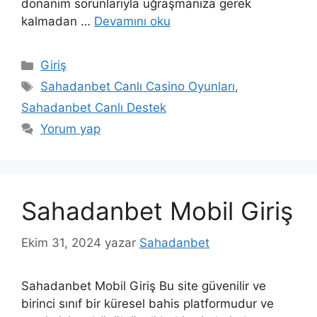
donanım sorunlarıyla uğraşmanıza gerek
kalmadan …
Devamını oku
Kategoriler
Giriş
Etiketler
Sahadanbet Canlı Casino Oyunları
,
Sahadanbet Canlı Destek
Yorum yap
Sahadanbet Mobil Giriş
Ekim 31, 2024
yazar
Sahadanbet
Sahadanbet Mobil Giriş Bu site güvenilir ve
birinci sınıf bir küresel bahis platformudur ve