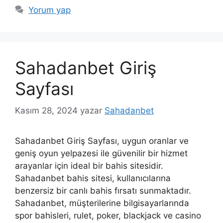
Yorum yap
Sahadanbet Giriş
Sayfası
Kasım 28, 2024
yazar
Sahadanbet
Sahadanbet Giriş Sayfası, uygun oranlar ve
geniş oyun yelpazesi ile güvenilir bir hizmet
arayanlar için ideal bir bahis sitesidir.
Sahadanbet bahis sitesi, kullanıcılarına
benzersiz bir canlı bahis fırsatı sunmaktadır.
Sahadanbet, müşterilerine bilgisayarlarında
spor bahisleri, rulet, poker, blackjack ve casino