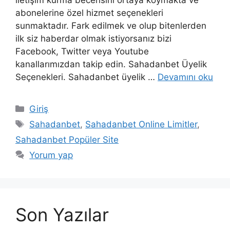
abonelerine özel hizmet seçenekleri
sunmaktadır. Fark edilmek ve olup bitenlerden
ilk siz haberdar olmak istiyorsanız bizi
Facebook, Twitter veya Youtube
kanallarımızdan takip edin. Sahadanbet Üyelik
Seçenekleri. Sahadanbet üyelik …
Devamını oku
Kategoriler
Giriş
Etiketler
Sahadanbet
,
Sahadanbet Online Limitler
,
Sahadanbet Popüler Site
Yorum yap
Son Yazılar