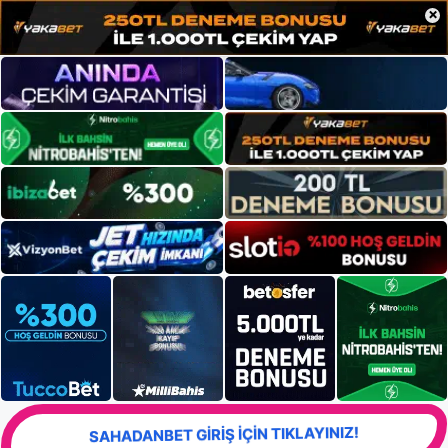
×
SAHADANBET GİRİŞ İÇİN TIKLAYINIZ!