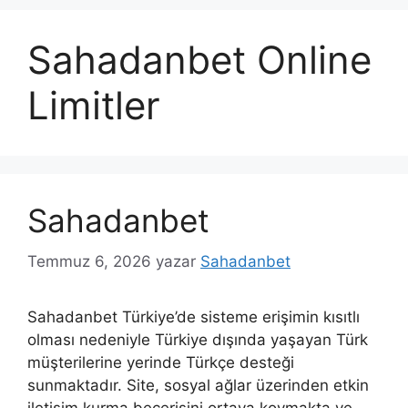
Sahadanbet Online
Limitler
Sahadanbet
Temmuz 6, 2026
yazar
Sahadanbet
Sahadanbet Türkiye’de sisteme erişimin kısıtlı
olması nedeniyle Türkiye dışında yaşayan Türk
müşterilerine yerinde Türkçe desteği
sunmaktadır. Site, sosyal ağlar üzerinden etkin
iletişim kurma becerisini ortaya koymakta ve