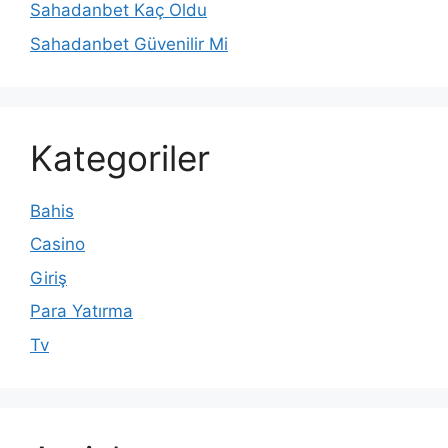
Sahadanbet Kaç Oldu
Sahadanbet Güvenilir Mi
Kategoriler
Bahis
Casino
Giriş
Para Yatırma
Tv