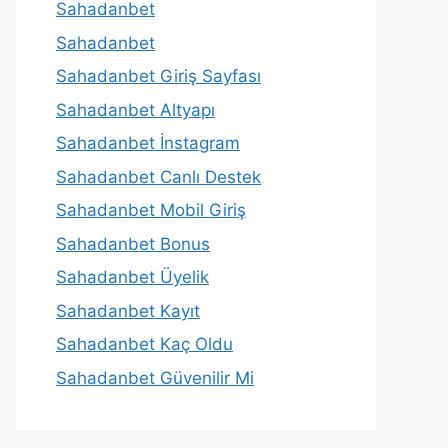
Sahadanbet
Sahadanbet
Sahadanbet Giriş Sayfası
Sahadanbet Altyapı
Sahadanbet İnstagram
Sahadanbet Canlı Destek
Sahadanbet Mobil Giriş
Sahadanbet Bonus
Sahadanbet Üyelik
Sahadanbet Kayıt
Sahadanbet Kaç Oldu
Sahadanbet Güvenilir Mi