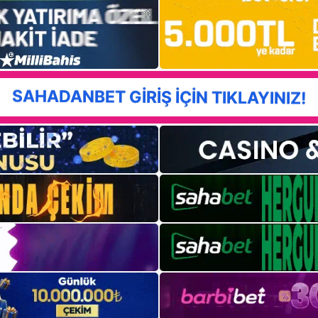
SAHADANBET GİRİŞ İÇİN TIKLAYINIZ!