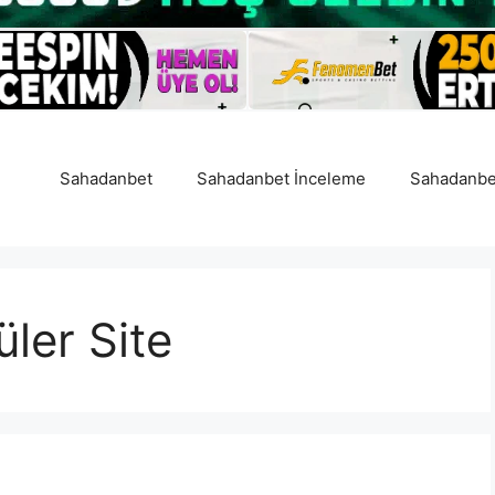
Sahadanbet
Sahadanbet İnceleme
Sahadanbet
ler Site