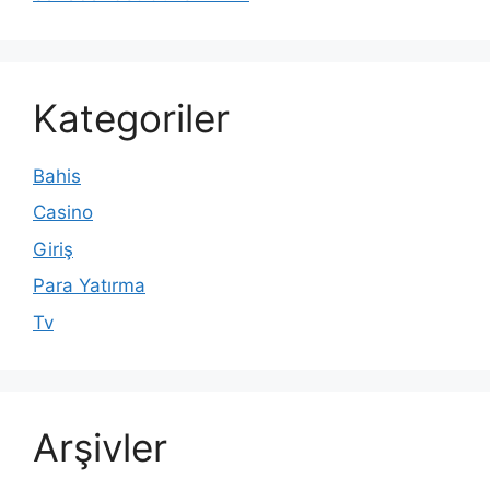
Kategoriler
Bahis
Casino
Giriş
Para Yatırma
Tv
Arşivler