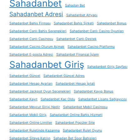
Sahadanbet
Sahadan Bet
Sahadanbet Adresi
Sahadanbet Altyapı
Sahadanbet Bahis Firması
Sahadanbet Bahis Şirketi
Sahadanbet Bonus
Sahadanbet Canlı Bahis Seçenekleri
Sahadanbet Canlı Casino Oyunları
Sahadanbet Canlı Casinosu
Sahadanbet Canlı Destek
Sahadanbet Casino Oturum Açmak
Sahadanbet Casino Platformu
Sahadanbet E-posta Adresi
Sahadanbet Finansal İşlem
Sahadanbet Giriş
Sahadanbet Giriş Sayfası
Sahadanbet Güncel
Sahadanbet Güncel Adres
Sahadanbet Hesap Ayarları
Sahadanbet Hesap İptali
Sahadanbet Jackpot Oyun Seçenekleri
Sahadanbet Kayıp Bonus
Sahadanbet Kayıt
Sahadanbet Kaç Oldu
Sahadanbet Lisans Sağlayıcısı
Sahadanbet Mevcut Girişi Nedir
Sahadanbet Mobil Casinosu
Sahadanbet Mobil Giriş
Sahadanbet Online Bahis Hizmeti
Sahadanbet Online Limitler
Sahadanbet Popüler Site
Sahadanbet Ruletinde Kazanma
Sahadanbet Rulet Oyunu
Sahadanbet Siteye Katılın
Sahadan Bet Spor Bahisleri