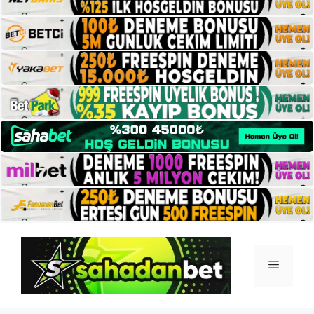
İçeriğe
atla
Menü