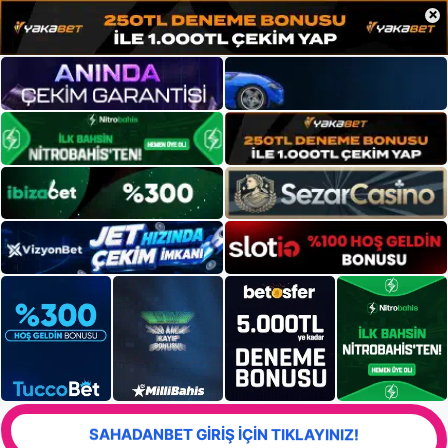
×
SAHADANBET GİRİŞ İÇİN TIKLAYINIZ!