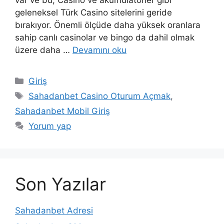
geleneksel Türk Casino sitelerini geride
bırakıyor. Önemli ölçüde daha yüksek oranlara
sahip canlı casinolar ve bingo da dahil olmak
üzere daha …
Devamını oku
Kategoriler
Giriş
Etiketler
Sahadanbet Casino Oturum Açmak
,
Sahadanbet Mobil Giriş
Yorum yap
Son Yazılar
Sahadanbet Adresi