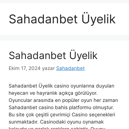
Sahadanbet Üyelik
Sahadanbet Üyelik
Ekim 17, 2024
yazar
Sahadanbet
Sahadanbet Üyelik casino oyunlarına duyulan
heyecan ve hayranlık açıkça görülüyor.
Oyuncular arasında en popüler oyun her zaman
Sahadanbet casino bahis platformu olmuştur.
Bu site çok çeşitli çevrimiçi Casino seçenekleri
sunmaktadır. Casinodaki oyunu oynamak
kolaydır ve parlak renklere sahiptir. Oyunu