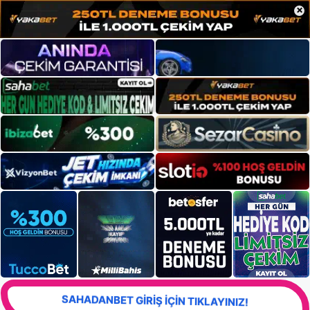
×
SAHADANBET GİRİŞ İÇİN TIKLAYINIZ!