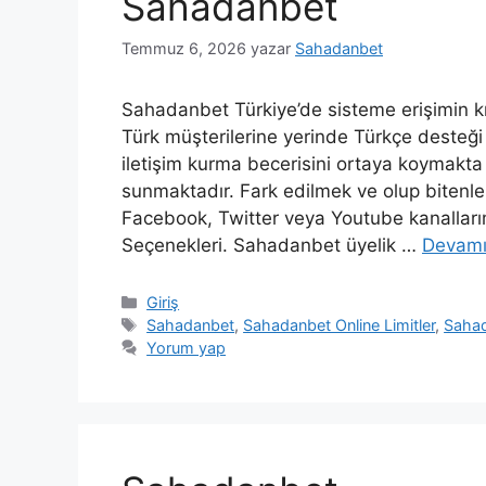
Sahadanbet
Temmuz 6, 2026
yazar
Sahadanbet
Sahadanbet Türkiye’de sisteme erişimin kı
Türk müşterilerine yerinde Türkçe desteği
iletişim kurma becerisini ortaya koymakta
sunmaktadır. Fark edilmek ve olup bitenler
Facebook, Twitter veya Youtube kanalları
Seçenekleri. Sahadanbet üyelik …
Devamı
Kategoriler
Giriş
Etiketler
Sahadanbet
,
Sahadanbet Online Limitler
,
Sahad
Yorum yap