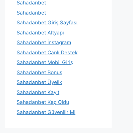
Sahadanbet
Sahadanbet
Sahadanbet Giriş Sayfası
Sahadanbet Altyapı
Sahadanbet İnstagram
Sahadanbet Canlı Destek
Sahadanbet Mobil Giriş
Sahadanbet Bonus
Sahadanbet Üyelik
Sahadanbet Kayıt
Sahadanbet Kaç Oldu
Sahadanbet Güvenilir Mi