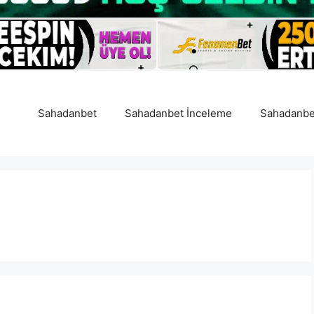
Sahadanbet
Sahadanbet İnceleme
Sahadanbet