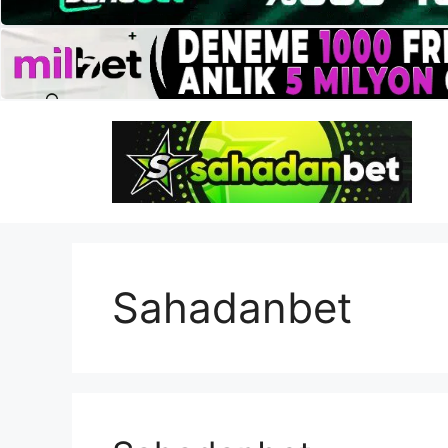
İçeriğe
atla
Sahadanbet