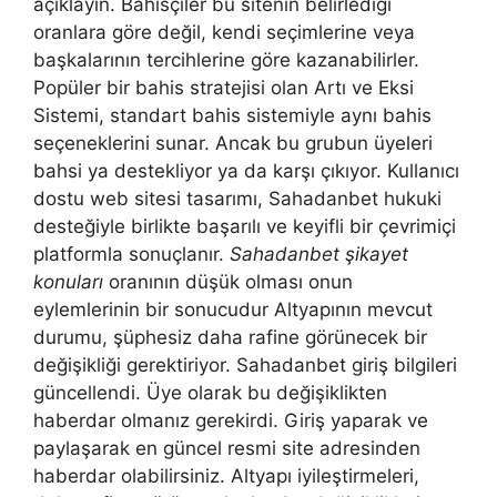
açıklayın. Bahisçiler bu sitenin belirlediği
oranlara göre değil, kendi seçimlerine veya
başkalarının tercihlerine göre kazanabilirler.
Popüler bir bahis stratejisi olan Artı ve Eksi
Sistemi, standart bahis sistemiyle aynı bahis
seçeneklerini sunar. Ancak bu grubun üyeleri
bahsi ya destekliyor ya da karşı çıkıyor. Kullanıcı
dostu web sitesi tasarımı, Sahadanbet hukuki
desteğiyle birlikte başarılı ve keyifli bir çevrimiçi
platformla sonuçlanır.
Sahadanbet şikayet
konuları
oranının düşük olması onun
eylemlerinin bir sonucudur Altyapının mevcut
durumu, şüphesiz daha rafine görünecek bir
değişikliği gerektiriyor. Sahadanbet giriş bilgileri
güncellendi. Üye olarak bu değişiklikten
haberdar olmanız gerekirdi. Giriş yaparak ve
paylaşarak en güncel resmi site adresinden
haberdar olabilirsiniz. Altyapı iyileştirmeleri,