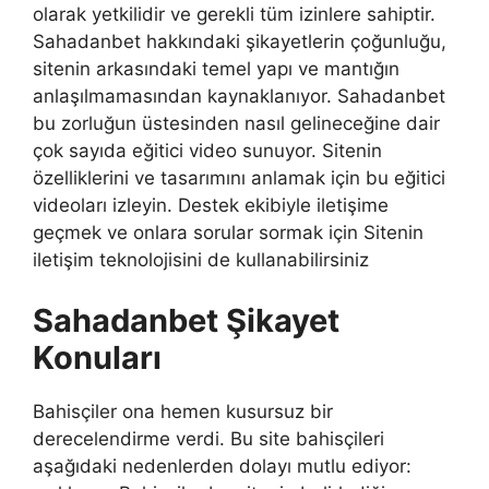
olarak yetkilidir ve gerekli tüm izinlere sahiptir.
Sahadanbet hakkındaki şikayetlerin çoğunluğu,
sitenin arkasındaki temel yapı ve mantığın
anlaşılmamasından kaynaklanıyor. Sahadanbet
bu zorluğun üstesinden nasıl gelineceğine dair
çok sayıda eğitici video sunuyor. Sitenin
özelliklerini ve tasarımını anlamak için bu eğitici
videoları izleyin. Destek ekibiyle iletişime
geçmek ve onlara sorular sormak için Sitenin
iletişim teknolojisini de kullanabilirsiniz
Sahadanbet Şikayet
Konuları
Bahisçiler ona hemen kusursuz bir
derecelendirme verdi. Bu site bahisçileri
aşağıdaki nedenlerden dolayı mutlu ediyor: