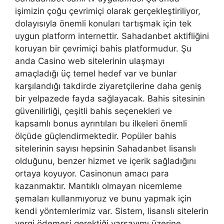
işimizin çoğu çevrimiçi olarak gerçekleştiriliyor,
dolayısıyla önemli konuları tartışmak için tek
uygun platform internettir. Sahadanbet aktifliğini
koruyan bir çevrimiçi bahis platformudur. Şu
anda Casino web sitelerinin ulaşmayı
amaçladığı üç temel hedef var ve bunlar
karşılandığı takdirde ziyaretçilerine daha geniş
bir yelpazede fayda sağlayacak. Bahis sitesinin
güvenilirliği, çeşitli bahis seçenekleri ve
kapsamlı bonus ayrıntıları bu ilkeleri önemli
ölçüde güçlendirmektedir. Popüler bahis
sitelerinin sayısı hepsinin Sahadanbet lisanslı
olduğunu, benzer hizmet ve içerik sağladığını
ortaya koyuyor. Casinonun amacı para
kazanmaktır. Mantıklı olmayan nicemleme
şemaları kullanmıyoruz ve bunu yapmak için
kendi yöntemlerimiz var. Sistem, lisanslı sitelerin
vergi ödemesi gerektiği varsayımı üzerine