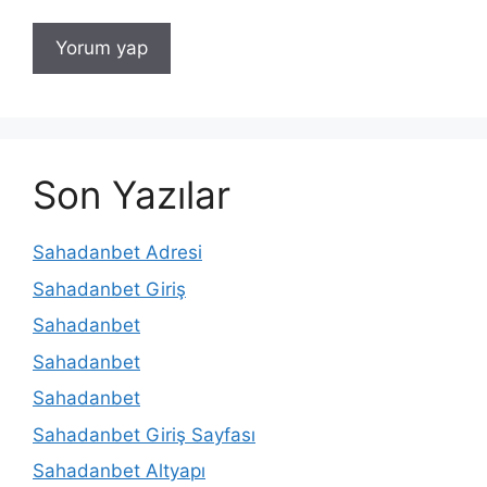
Son Yazılar
Sahadanbet Adresi
Sahadanbet Giriş
Sahadanbet
Sahadanbet
Sahadanbet
Sahadanbet Giriş Sayfası
Sahadanbet Altyapı