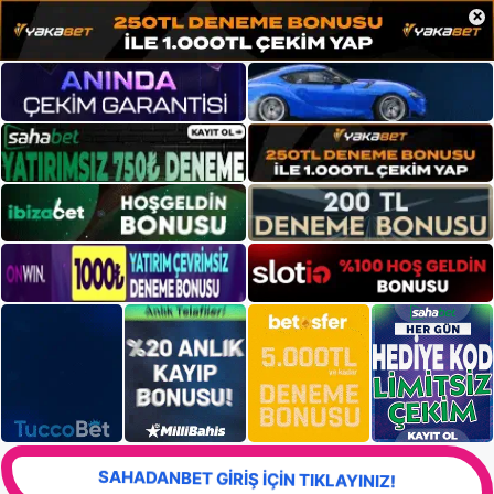
×
SAHADANBET GİRİŞ İÇİN TIKLAYINIZ!