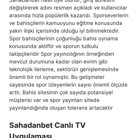
Sahadanbet nasıl üye olunur
, giriş adresini
değiştirerek adını resmen açıkladı ve kullanıcılar
arasında hızla popülerlik kazandı. Sporseverlerin
ve bahisçilerin kamuoyunu eğitme konusunda
yakın ilişki içerisinde olduğu iyi bilinmektedir.
Spor bahisçilerinin çoğunluğu bahis oynama
konusunda aktiftir ve sporun tutkulu
takipçileridir Spor yayıncılığının örneğinden
mevcut durumuna kadar olan evrim gibi
teknolojik ilerleme, sektörün genişlemesinde
önemli bir rol oynamıştır. Bu gelişmeler
sayesinde spor izleyenlerin sayısı önemli ölçüde
arttı. Bahis sitesinin çok sayıda potansiyel
müşterisi var ve spor yayınları sitede
yayınlandığında oluşan tolerans artacaktır
Sahadanbet Canlı TV
Uygulaması