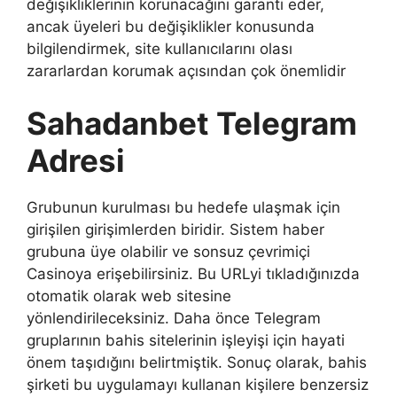
değişikliklerinin korunacağını garanti eder,
ancak üyeleri bu değişiklikler konusunda
bilgilendirmek, site kullanıcılarını olası
zararlardan korumak açısından çok önemlidir
Sahadanbet Telegram
Adresi
Grubunun kurulması bu hedefe ulaşmak için
girişilen girişimlerden biridir. Sistem haber
grubuna üye olabilir ve sonsuz çevrimiçi
Casinoya erişebilirsiniz. Bu URLyi tıkladığınızda
otomatik olarak web sitesine
yönlendirileceksiniz. Daha önce Telegram
gruplarının bahis sitelerinin işleyişi için hayati
önem taşıdığını belirtmiştik. Sonuç olarak, bahis
şirketi bu uygulamayı kullanan kişilere benzersiz