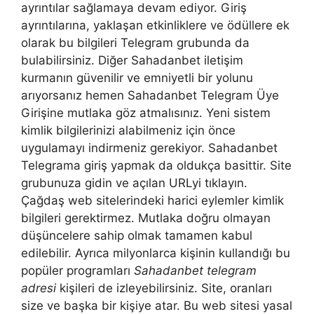
ayrıntılar sağlamaya devam ediyor. Giriş
ayrıntılarına, yaklaşan etkinliklere ve ödüllere ek
olarak bu bilgileri Telegram grubunda da
bulabilirsiniz. Diğer Sahadanbet iletişim
kurmanın güvenilir ve emniyetli bir yolunu
arıyorsanız hemen Sahadanbet Telegram Üye
Girişine mutlaka göz atmalısınız. Yeni sistem
kimlik bilgilerinizi alabilmeniz için önce
uygulamayı indirmeniz gerekiyor. Sahadanbet
Telegrama giriş yapmak da oldukça basittir. Site
grubunuza gidin ve açılan URLyi tıklayın.
Çağdaş web sitelerindeki harici eylemler kimlik
bilgileri gerektirmez. Mutlaka doğru olmayan
düşüncelere sahip olmak tamamen kabul
edilebilir. Ayrıca milyonlarca kişinin kullandığı bu
popüler programları
Sahadanbet telegram
adresi
kişileri de izleyebilirsiniz. Site, oranları
size ve başka bir kişiye atar. Bu web sitesi yasal