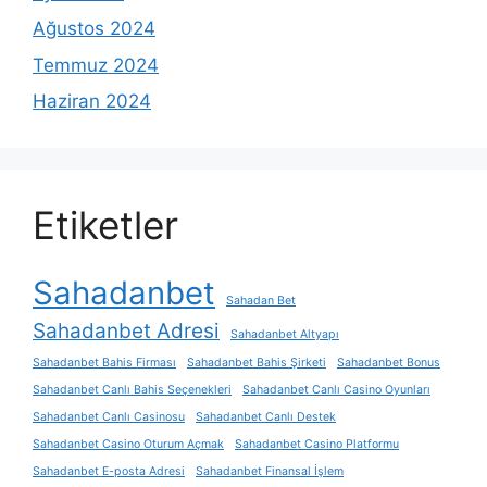
Ağustos 2024
Temmuz 2024
Haziran 2024
Etiketler
Sahadanbet
Sahadan Bet
Sahadanbet Adresi
Sahadanbet Altyapı
Sahadanbet Bahis Firması
Sahadanbet Bahis Şirketi
Sahadanbet Bonus
Sahadanbet Canlı Bahis Seçenekleri
Sahadanbet Canlı Casino Oyunları
Sahadanbet Canlı Casinosu
Sahadanbet Canlı Destek
Sahadanbet Casino Oturum Açmak
Sahadanbet Casino Platformu
Sahadanbet E-posta Adresi
Sahadanbet Finansal İşlem