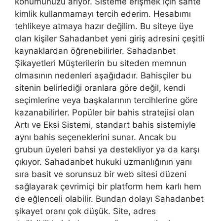
konumunuzu arıyor. Sisteme erişmek için sahte
kimlik kullanmamayı tercih ederim. Hesabımı
tehlikeye atmaya hazır değilim. Bu siteye üye
olan kişiler Sahadanbet yeni giriş adresini çeşitli
kaynaklardan öğrenebilirler. Sahadanbet
Şikayetleri Müşterilerin bu siteden memnun
olmasının nedenleri aşağıdadır. Bahisçiler bu
sitenin belirlediği oranlara göre değil, kendi
seçimlerine veya başkalarının tercihlerine göre
kazanabilirler. Popüler bir bahis stratejisi olan
Artı ve Eksi Sistemi, standart bahis sistemiyle
aynı bahis seçeneklerini sunar. Ancak bu
grubun üyeleri bahsi ya destekliyor ya da karşı
çıkıyor. Sahadanbet hukuki uzmanlığının yanı
sıra basit ve sorunsuz bir web sitesi düzeni
sağlayarak çevrimiçi bir platform hem karlı hem
de eğlenceli olabilir. Bundan dolayı Sahadanbet
şikayet oranı çok düşük. Site, adres