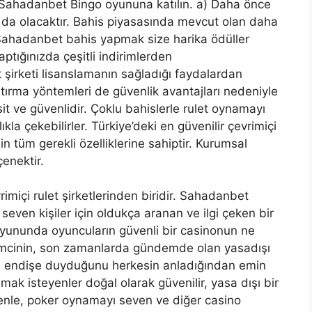
. Sahadanbet Bingo oyununa katılın. a) Daha önce
 da olacaktır. Bahis piyasasında mevcut olan daha
, Sahadanbet bahis yapmak size harika ödüller
aptığınızda çeşitli indirimlerden
 şirketi lisanslamanın sağladığı faydalardan
ırma yöntemleri de güvenlik avantajları nedeniyle
t ve güvenlidir. Çoklu bahislerle rulet oynamayı
ıkla çekebilirler. Türkiye’deki en güvenilir çevrimiçi
nin tüm gerekli özelliklerine sahiptir. Kurumsal
çenektir.
miçi rulet şirketlerinden biridir. Sahadanbet
 seven kişiler için oldukça aranan ve ilgi çeken bir
oyununda oyuncuların güvenli bir casinonun ne
şimcinin, son zamanlarda gündemde olan yasadışı
nda endişe duyduğunu herkesin anladığından emin
mak isteyenler doğal olarak güvenilir, yasa dışı bir
denle, poker oynamayı seven ve diğer casino