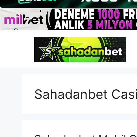
İçeriğe
atla
Sahadanbet Cas