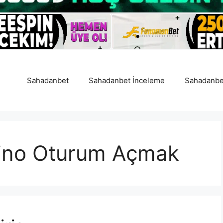
Sahadanbet
Sahadanbet İnceleme
Sahadanbet
ino Oturum Açmak