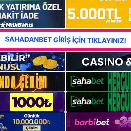
SAHADANBET GİRİŞ İÇİN TIKLAYINIZ!