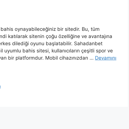
bahis oynayabileceğiniz bir sitedir. Bu, tüm
mdi katılarak sitenin çoğu özelliğine ve avantajına
herkes dilediği oyunu başlatabilir. Sahadanbet
 uyumlu bahis sitesi, kullanıcıların çeşitli spor ve
yan bir platformdur. Mobil cihazınızdan …
Devamını
u