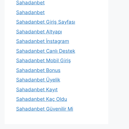
Sahadanbet
Sahadanbet
Sahadanbet Giriş Sayfası
Sahadanbet Altyapı
Sahadanbet İnstagram
Sahadanbet Canlı Destek
Sahadanbet Mobil Giriş
Sahadanbet Bonus
Sahadanbet Üyelik
Sahadanbet Kayıt
Sahadanbet Kaç Oldu
Sahadanbet Güvenilir Mi