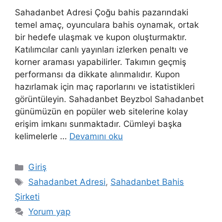
Sahadanbet Adresi Çoğu bahis pazarındaki
temel amaç, oyunculara bahis oynamak, ortak
bir hedefe ulaşmak ve kupon oluşturmaktır.
Katılımcılar canlı yayınları izlerken penaltı ve
korner araması yapabilirler. Takımın geçmiş
performansı da dikkate alınmalıdır. Kupon
hazırlamak için maç raporlarını ve istatistikleri
görüntüleyin. Sahadanbet Beyzbol Sahadanbet
günümüzün en popüler web sitelerine kolay
erişim imkanı sunmaktadır. Cümleyi başka
kelimelerle …
Devamını oku
Kategoriler
Giriş
Etiketler
Sahadanbet Adresi
,
Sahadanbet Bahis
Şirketi
Yorum yap