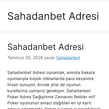
Sahadanbet Adresi
Sahadanbet Adresi
Temmuz 20, 2026
yazar
Sahadanbet
Sahadanbet Adresi oynamak, anında bakara
oyunlarıyla büyük miktarlarda para kazanma
fırsatı sunuyor. Ancak yine de oyunun
kurallarına uymanız gerekiyor. Sahadanbet
Poker Adres Değiştirme Zamanını Belirler mi?
Poker oyununun amacı dağıtılan en iyi kartı
ortaya çıkarmaktır. Poker oyunları oynayabilmek