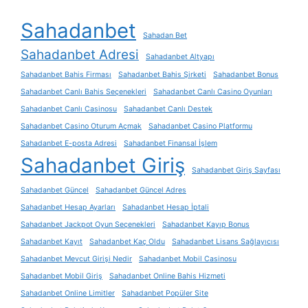
Sahadanbet
Sahadan Bet
Sahadanbet Adresi
Sahadanbet Altyapı
Sahadanbet Bahis Firması
Sahadanbet Bahis Şirketi
Sahadanbet Bonus
Sahadanbet Canlı Bahis Seçenekleri
Sahadanbet Canlı Casino Oyunları
Sahadanbet Canlı Casinosu
Sahadanbet Canlı Destek
Sahadanbet Casino Oturum Açmak
Sahadanbet Casino Platformu
Sahadanbet E-posta Adresi
Sahadanbet Finansal İşlem
Sahadanbet Giriş
Sahadanbet Giriş Sayfası
Sahadanbet Güncel
Sahadanbet Güncel Adres
Sahadanbet Hesap Ayarları
Sahadanbet Hesap İptali
Sahadanbet Jackpot Oyun Seçenekleri
Sahadanbet Kayıp Bonus
Sahadanbet Kayıt
Sahadanbet Kaç Oldu
Sahadanbet Lisans Sağlayıcısı
Sahadanbet Mevcut Girişi Nedir
Sahadanbet Mobil Casinosu
Sahadanbet Mobil Giriş
Sahadanbet Online Bahis Hizmeti
Sahadanbet Online Limitler
Sahadanbet Popüler Site