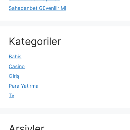
Sahadanbet Güvenilir Mi
Kategoriler
Bahis
Casino
Giriş
Para Yatırma
Tv
Arşivler