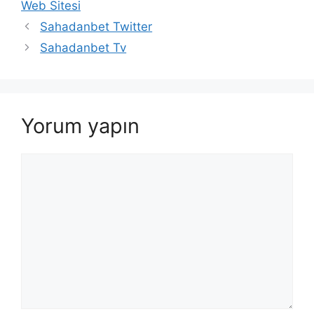
Web Sitesi
Sahadanbet Twitter
Sahadanbet Tv
Yorum yapın
Yorum