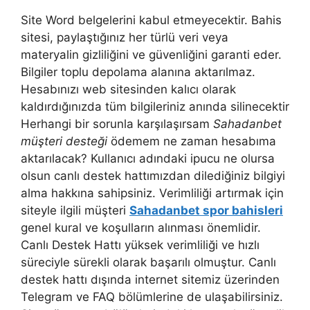
Site Word belgelerini kabul etmeyecektir. Bahis
sitesi, paylaştığınız her türlü veri veya
materyalin gizliliğini ve güvenliğini garanti eder.
Bilgiler toplu depolama alanına aktarılmaz.
Hesabınızı web sitesinden kalıcı olarak
kaldırdığınızda tüm bilgileriniz anında silinecektir
Herhangi bir sorunla karşılaşırsam
Sahadanbet
müşteri desteği
ödemem ne zaman hesabıma
aktarılacak? Kullanıcı adındaki ipucu ne olursa
olsun canlı destek hattımızdan dilediğiniz bilgiyi
alma hakkına sahipsiniz. Verimliliği artırmak için
siteyle ilgili müşteri
Sahadanbet spor bahisleri
genel kural ve koşulların alınması önemlidir.
Canlı Destek Hattı yüksek verimliliği ve hızlı
süreciyle sürekli olarak başarılı olmuştur. Canlı
destek hattı dışında internet sitemiz üzerinden
Telegram ve FAQ bölümlerine de ulaşabilirsiniz.