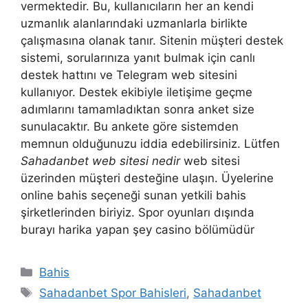
vermektedir. Bu, kullanıcıların her an kendi
uzmanlık alanlarındaki uzmanlarla birlikte
çalışmasına olanak tanır. Sitenin müşteri destek
sistemi, sorularınıza yanıt bulmak için canlı
destek hattını ve Telegram web sitesini
kullanıyor. Destek ekibiyle iletişime geçme
adımlarını tamamladıktan sonra anket size
sunulacaktır. Bu ankete göre sistemden
memnun olduğunuzu iddia edebilirsiniz. Lütfen
Sahadanbet web sitesi nedir
web sitesi
üzerinden müşteri desteğine ulaşın. Üyelerine
online bahis seçeneği sunan yetkili bahis
şirketlerinden biriyiz. Spor oyunları dışında
burayı harika yapan şey casino bölümüdür
Kategoriler
Bahis
Etiketler
Sahadanbet Spor Bahisleri
,
Sahadanbet