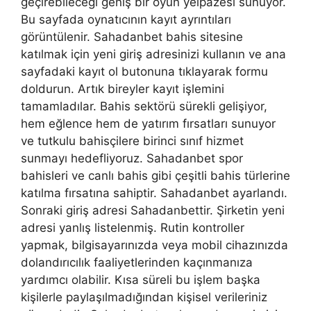
geçirebileceği geniş bir oyun yelpazesi sunuyor.
Bu sayfada oynatıcının kayıt ayrıntıları
görüntülenir. Sahadanbet bahis sitesine
katılmak için yeni giriş adresinizi kullanın ve ana
sayfadaki kayıt ol butonuna tıklayarak formu
doldurun. Artık bireyler kayıt işlemini
tamamladılar. Bahis sektörü sürekli gelişiyor,
hem eğlence hem de yatırım fırsatları sunuyor
ve tutkulu bahisçilere birinci sınıf hizmet
sunmayı hedefliyoruz. Sahadanbet spor
bahisleri ve canlı bahis gibi çeşitli bahis türlerine
katılma fırsatına sahiptir. Sahadanbet ayarlandı.
Sonraki giriş adresi Sahadanbettir. Şirketin yeni
adresi yanlış listelenmiş. Rutin kontroller
yapmak, bilgisayarınızda veya mobil cihazınızda
dolandırıcılık faaliyetlerinden kaçınmanıza
yardımcı olabilir. Kısa süreli bu işlem başka
kişilerle paylaşılmadığından kişisel verileriniz