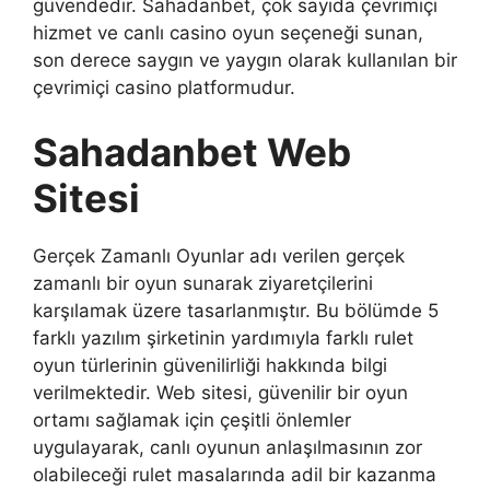
güvendedir. Sahadanbet, çok sayıda çevrimiçi
hizmet ve canlı casino oyun seçeneği sunan,
son derece saygın ve yaygın olarak kullanılan bir
çevrimiçi casino platformudur.
Sahadanbet Web
Sitesi
Gerçek Zamanlı Oyunlar adı verilen gerçek
zamanlı bir oyun sunarak ziyaretçilerini
karşılamak üzere tasarlanmıştır. Bu bölümde 5
farklı yazılım şirketinin yardımıyla farklı rulet
oyun türlerinin güvenilirliği hakkında bilgi
verilmektedir. Web sitesi, güvenilir bir oyun
ortamı sağlamak için çeşitli önlemler
uygulayarak, canlı oyunun anlaşılmasının zor
olabileceği rulet masalarında adil bir kazanma