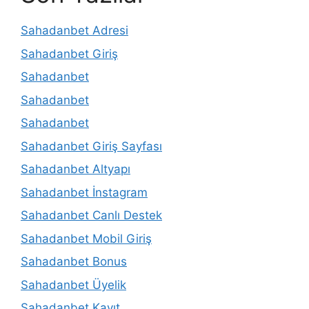
Sahadanbet Adresi
Sahadanbet Giriş
Sahadanbet
Sahadanbet
Sahadanbet
Sahadanbet Giriş Sayfası
Sahadanbet Altyapı
Sahadanbet İnstagram
Sahadanbet Canlı Destek
Sahadanbet Mobil Giriş
Sahadanbet Bonus
Sahadanbet Üyelik
Sahadanbet Kayıt