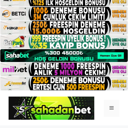
İçeriğe
atla
Menü