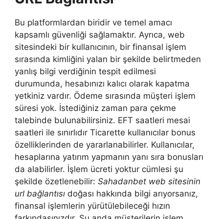
Bu platformlardan biridir ve temel amacı
kapsamlı güvenliği sağlamaktır. Ayrıca, web
sitesindeki bir kullanıcının, bir finansal işlem
sırasında kimliğini yalan bir şekilde belirtmeden
yanlış bilgi verdiğinin tespit edilmesi
durumunda, hesabınızı kalıcı olarak kapatma
yetkiniz vardır. Ödeme sırasında müşteri işlem
süresi yok. İstediğiniz zaman para çekme
talebinde bulunabilirsiniz. EFT saatleri mesai
saatleri ile sınırlıdır Ticarette kullanıcılar bonus
özelliklerinden de yararlanabilirler. Kullanıcılar,
hesaplarına yatırım yapmanın yanı sıra bonusları
da alabilirler. İşlem ücreti yoktur cümlesi şu
şekilde özetlenebilir:
Sahadanbet web sitesinin
url bağlantısı
doğası hakkında bilgi arıyorsanız,
finansal işlemlerin yürütülebileceği hızın
farkındasınızdır. Şu anda müşterilerin işlem