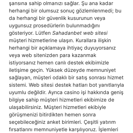
şansına sahip olmanızı sağlar. Şu ana kadar
herhangi bir olumsuz sonuç gözlemlenmedi; bu
da herhangi bir güvenlik kusurunun veya
uygunsuz prosedürlerin bulunmadığını
gösteriyor. Lütfen
Sahadanbet web sitesi
müşteri hizmetlerine ulaşın. Kurallara ilişkin
herhangi bir açıklamaya ihtiyaç duyuyorsanız
veya web sitenizden para kazanmak
istiyorsanız hemen canlı destek ekibimizle
iletişime geçin. Yüksek düzeyde memnuniyet
sağlayan, müşteri odaklı bir satış sonrası hizmet
sistemi. Web sitesi destek hatları bot yanıtlarıyla
uyumlu değildir. Ayrıca casino işi hakkında geniş
bilgiye sahip müşteri hizmetleri ekibimize de
ulaşabilirsiniz. Müşteri hizmetleri ekibiyle
görüşmenizi bitirdikten hemen sonra
seçebileceğiniz anket birimleri. Çeşitli yatırım
fırsatlarını memnuniyetle karşılıyoruz. İşlemleri