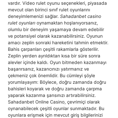
vardır. Video rulet oyunu seçenekleri, piyasada
mevcut olan birinci sınıf rulet oyunlarını
deneyimlemenizi sağlar.
Sahadanbet casino
rulet oyunları
oynamaktan hoşlanıyorsanız,
olumlu bir deneyim yaşamaya devam edebilir
ve potansiyel olarak kazanabilirsiniz. Oyunun
amacı zeplin sonraki hareketini tahmin etmektir.
Bahis çarpanları çeşitli rakamlarla gösterilir.
Zeplin yerden ayrıldıktan kısa bir süre sonra
alevler içinde kaldı. Oyun bitmeden kazanmayı
başarırsanız, kazancınızı yatırmanız ve
çekmeniz çok önemlidir. Bu cümleyi şöyle
yorumlayayım: Böylece, doğru zamanda doğru
bahisleri koyarak ve doğru zamanda çarpma
yaparak kazanma şansınızı artırabilirsiniz.
Sahadanbet Online Casino, çevrimiçi olarak
oynanabilecek çeşitli oyunlar sunmaktadır. Bu
oyunlara erişmek için mevcut giriş bilgilerinizi