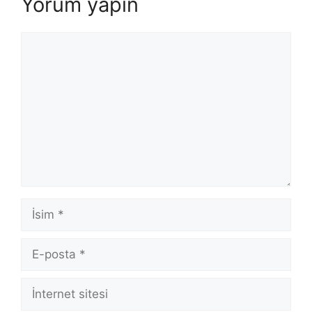
Yorum yapın
Yorum
İsim
E-
posta
İnternet
sitesi