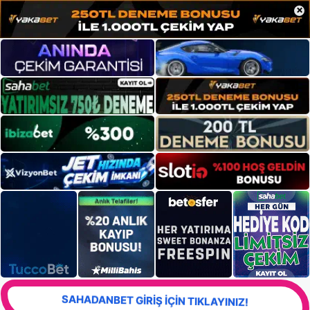
×
SAHADANBET GİRİŞ İÇİN TIKLAYINIZ!