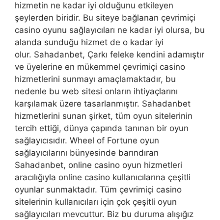
hizmetin ne kadar iyi olduğunu etkileyen
şeylerden biridir. Bu siteye bağlanan çevrimiçi
casino oyunu sağlayıcıları ne kadar iyi olursa, bu
alanda sunduğu hizmet de o kadar iyi
olur. Sahadanbet, Çarkı feleke kendini adamıştır
ve üyelerine en mükemmel çevrimiçi casino
hizmetlerini sunmayı amaçlamaktadır, bu
nedenle bu web sitesi onların ihtiyaçlarını
karşılamak üzere tasarlanmıştır. Sahadanbet
hizmetlerini sunan şirket, tüm oyun sitelerinin
tercih ettiği, dünya çapında tanınan bir oyun
sağlayıcısıdır. Wheel of Fortune oyun
sağlayıcılarını bünyesinde barındıran
Sahadanbet, online casino oyun hizmetleri
aracılığıyla online casino kullanıcılarına çeşitli
oyunlar sunmaktadır. Tüm çevrimiçi casino
sitelerinin kullanıcıları için çok çeşitli oyun
sağlayıcıları mevcuttur. Biz bu duruma alışığız