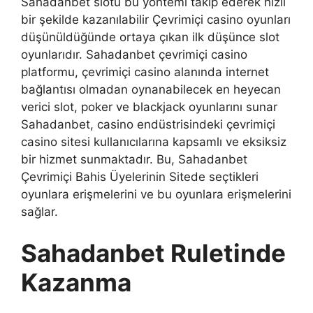
Sahadanbet slotu bu yöntemi takip ederek hızlı
bir şekilde kazanılabilir Çevrimiçi casino oyunları
düşünüldüğünde ortaya çıkan ilk düşünce slot
oyunlarıdır. Sahadanbet çevrimiçi casino
platformu, çevrimiçi casino alanında internet
bağlantısı olmadan oynanabilecek en heyecan
verici slot, poker ve blackjack oyunlarını sunar
Sahadanbet, casino endüstrisindeki çevrimiçi
casino sitesi kullanıcılarına kapsamlı ve eksiksiz
bir hizmet sunmaktadır. Bu, Sahadanbet
Çevrimiçi Bahis Üyelerinin Sitede seçtikleri
oyunlara erişmelerini ve bu oyunlara erişmelerini
sağlar.
Sahadanbet Ruletinde
Kazanma