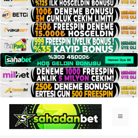
İçeriğe
atla
Menü