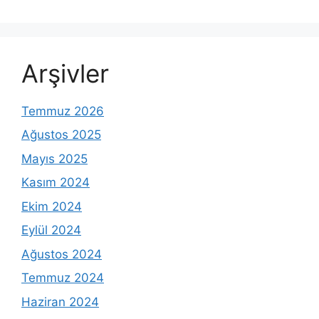
Arşivler
Temmuz 2026
Ağustos 2025
Mayıs 2025
Kasım 2024
Ekim 2024
Eylül 2024
Ağustos 2024
Temmuz 2024
Haziran 2024