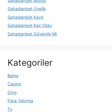
Sahadanbet Bonus
Sahadanbet Üyelik
Sahadanbet Kayıt
Sahadanbet Kaç Oldu
Sahadanbet Güvenilir Mi
Kategoriler
Bahis
Casino
Giriş
Para Yatırma
Tv