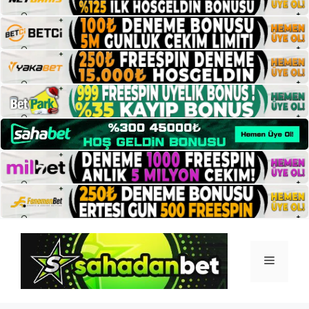
İçeriğe
atla
Menü