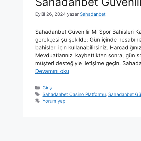
Sahadanbet Güvenili
Eylül 26, 2024
yazar
Sahadanbet
Sahadanbet Güvenilir Mi Spor Bahisleri K
gerekçesi şu şekilde: Gün içinde hesabınız
bahisleri için kullanabilirsiniz. Harcadığın
Mevduatlarınızı kaybettikten sonra, gün 
müşteri desteğiyle iletişime geçin. Sahad
Devamını oku
Kategoriler
Giriş
Etiketler
Sahadanbet Casino Platformu
,
Sahadanbet Güv
Yorum yap