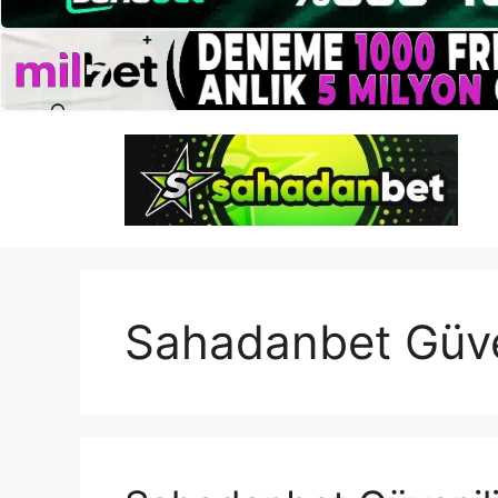
İçeriğe
atla
Sahadanbet Güven