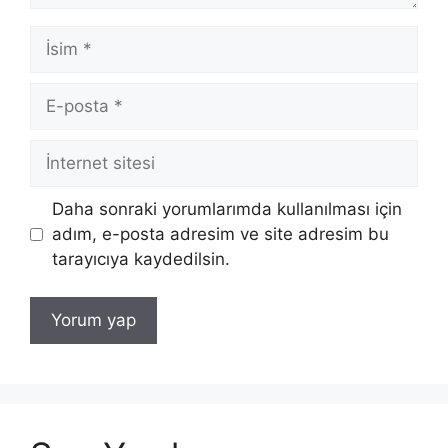
İsim
E-
posta
İnternet
sitesi
Daha sonraki yorumlarımda kullanılması için
adım, e-posta adresim ve site adresim bu
tarayıcıya kaydedilsin.