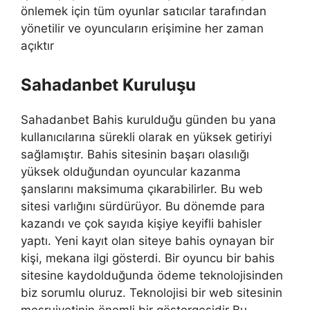
önlemek için tüm oyunlar satıcılar tarafından
yönetilir ve oyuncuların erişimine her zaman
açıktır
Sahadanbet Kuruluşu
Sahadanbet Bahis kurulduğu günden bu yana
kullanıcılarına sürekli olarak en yüksek getiriyi
sağlamıştır. Bahis sitesinin başarı olasılığı
yüksek olduğundan oyuncular kazanma
şanslarını maksimuma çıkarabilirler. Bu web
sitesi varlığını sürdürüyor. Bu dönemde para
kazandı ve çok sayıda kişiye keyifli bahisler
yaptı. Yeni kayıt olan siteye bahis oynayan bir
kişi, mekana ilgi gösterdi. Bir oyuncu bir bahis
sitesine kaydolduğunda ödeme teknolojisinden
biz sorumlu oluruz. Teknolojisi bir web sitesinin
meşruiyetinin önemli bir göstergesidir Bu