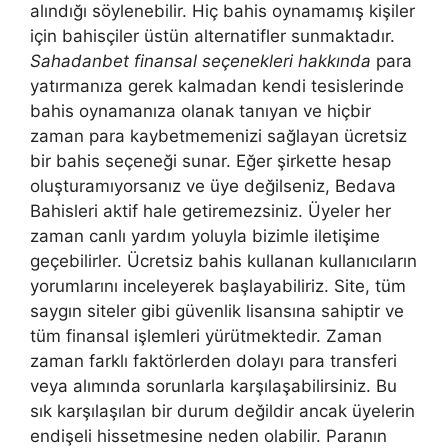
alındığı söylenebilir. Hiç bahis oynamamış kişiler
için bahisçiler üstün alternatifler sunmaktadır.
Sahadanbet finansal seçenekleri hakkında
para
yatırmanıza gerek kalmadan kendi tesislerinde
bahis oynamanıza olanak tanıyan ve hiçbir
zaman para kaybetmemenizi sağlayan ücretsiz
bir bahis seçeneği sunar. Eğer şirkette hesap
oluşturamıyorsanız ve üye değilseniz, Bedava
Bahisleri aktif hale getiremezsiniz. Üyeler her
zaman canlı yardım yoluyla bizimle iletişime
geçebilirler. Ücretsiz bahis kullanan kullanıcıların
yorumlarını inceleyerek başlayabiliriz. Site, tüm
saygın siteler gibi güvenlik lisansına sahiptir ve
tüm finansal işlemleri yürütmektedir. Zaman
zaman farklı faktörlerden dolayı para transferi
veya alımında sorunlarla karşılaşabilirsiniz. Bu
sık karşılaşılan bir durum değildir ancak üyelerin
endişeli hissetmesine neden olabilir. Paranın