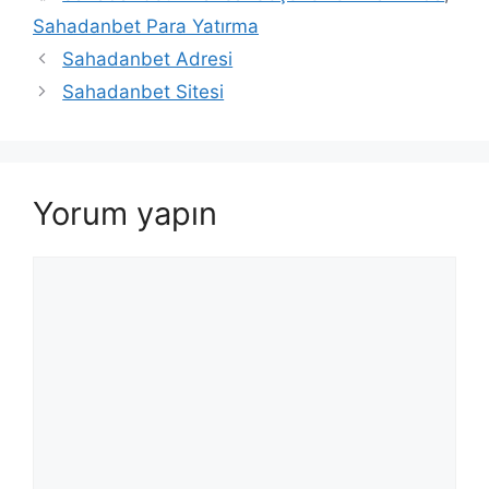
Sahadanbet Para Yatırma
Sahadanbet Adresi
Sahadanbet Sitesi
Yorum yapın
Yorum