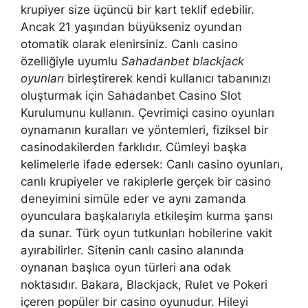
krupiyer size üçüncü bir kart teklif edebilir.
Ancak 21 yaşından büyükseniz oyundan
otomatik olarak elenirsiniz. Canlı casino
özelliğiyle uyumlu
Sahadanbet blackjack
oyunları
birleştirerek kendi kullanıcı tabanınızı
oluşturmak için Sahadanbet Casino Slot
Kurulumunu kullanın. Çevrimiçi casino oyunları
oynamanın kuralları ve yöntemleri, fiziksel bir
casinodakilerden farklıdır. Cümleyi başka
kelimelerle ifade edersek: Canlı casino oyunları,
canlı krupiyeler ve rakiplerle gerçek bir casino
deneyimini simüle eder ve aynı zamanda
oyunculara başkalarıyla etkileşim kurma şansı
da sunar. Türk oyun tutkunları hobilerine vakit
ayırabilirler. Sitenin canlı casino alanında
oynanan başlıca oyun türleri ana odak
noktasıdır. Bakara, Blackjack, Rulet ve Pokeri
içeren popüler bir casino oyunudur. Hileyi