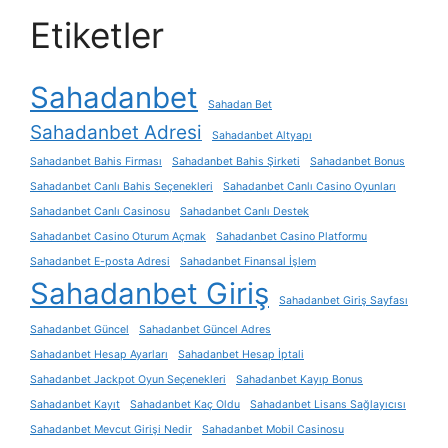
Etiketler
Sahadanbet
Sahadan Bet
Sahadanbet Adresi
Sahadanbet Altyapı
Sahadanbet Bahis Firması
Sahadanbet Bahis Şirketi
Sahadanbet Bonus
Sahadanbet Canlı Bahis Seçenekleri
Sahadanbet Canlı Casino Oyunları
Sahadanbet Canlı Casinosu
Sahadanbet Canlı Destek
Sahadanbet Casino Oturum Açmak
Sahadanbet Casino Platformu
Sahadanbet E-posta Adresi
Sahadanbet Finansal İşlem
Sahadanbet Giriş
Sahadanbet Giriş Sayfası
Sahadanbet Güncel
Sahadanbet Güncel Adres
Sahadanbet Hesap Ayarları
Sahadanbet Hesap İptali
Sahadanbet Jackpot Oyun Seçenekleri
Sahadanbet Kayıp Bonus
Sahadanbet Kayıt
Sahadanbet Kaç Oldu
Sahadanbet Lisans Sağlayıcısı
Sahadanbet Mevcut Girişi Nedir
Sahadanbet Mobil Casinosu