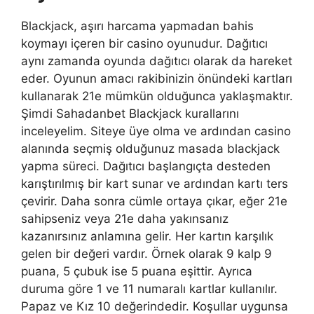
Blackjack, aşırı harcama yapmadan bahis
koymayı içeren bir casino oyunudur. Dağıtıcı
aynı zamanda oyunda dağıtıcı olarak da hareket
eder. Oyunun amacı rakibinizin önündeki kartları
kullanarak 21e mümkün olduğunca yaklaşmaktır.
Şimdi Sahadanbet Blackjack kurallarını
inceleyelim. Siteye üye olma ve ardından casino
alanında seçmiş olduğunuz masada blackjack
yapma süreci. Dağıtıcı başlangıçta desteden
karıştırılmış bir kart sunar ve ardından kartı ters
çevirir. Daha sonra cümle ortaya çıkar, eğer 21e
sahipseniz veya 21e daha yakınsanız
kazanırsınız anlamına gelir. Her kartın karşılık
gelen bir değeri vardır. Örnek olarak 9 kalp 9
puana, 5 çubuk ise 5 puana eşittir. Ayrıca
duruma göre 1 ve 11 numaralı kartlar kullanılır.
Papaz ve Kız 10 değerindedir. Koşullar uygunsa