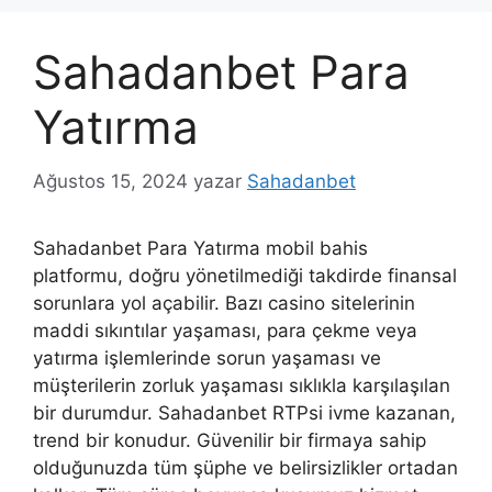
Sahadanbet Para
Yatırma
Ağustos 15, 2024
yazar
Sahadanbet
Sahadanbet Para Yatırma mobil bahis
platformu, doğru yönetilmediği takdirde finansal
sorunlara yol açabilir. Bazı casino sitelerinin
maddi sıkıntılar yaşaması, para çekme veya
yatırma işlemlerinde sorun yaşaması ve
müşterilerin zorluk yaşaması sıklıkla karşılaşılan
bir durumdur. Sahadanbet RTPsi ivme kazanan,
trend bir konudur. Güvenilir bir firmaya sahip
olduğunuzda tüm şüphe ve belirsizlikler ortadan