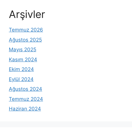
Arşivler
Temmuz 2026
Ağustos 2025
Mayıs 2025
Kasım 2024
Ekim 2024
Eylül 2024
Ağustos 2024
Temmuz 2024
Haziran 2024