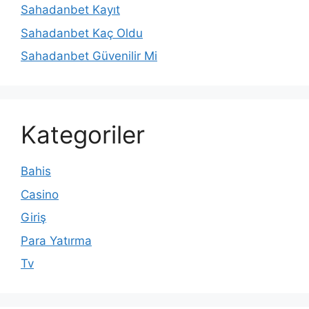
Sahadanbet Kayıt
Sahadanbet Kaç Oldu
Sahadanbet Güvenilir Mi
Kategoriler
Bahis
Casino
Giriş
Para Yatırma
Tv