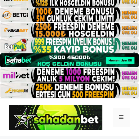
İçeriğe
atla
Menü