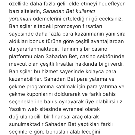
özellikle daha fazla gelir elde etmeyi hedefleyen
bazı sitelerin,
Sahadan Bet kullanıcı
yorumları
ödemelerini ertelediğini göreceksiniz.
Bahisçiler sitedeki promosyon fırsatları
sayesinde daha fazla para kazanmanın yanı sıra
aldıkları bonus türüne göre çeşitli avantajlardan
da yararlanmaktadır. Tanınmış bir casino
platformu olan Sahadan Bet, casino sektöründe
mevcut olan çeşitli fırsatlar hakkında bilgi verdi.
Bahisçiler bu hizmet sayesinde kolayca para
kazanabilirler. Sahadan Bet para yatırma ve
çekme programına katılmak için para yatırma ve
çekme kuponlarını doldurarak ve farklı bahis
seçeneklerine bahis oynayarak üye olabilirsiniz.
Yazılım web sitesinde evrensel olarak
doğrulanabilir bir finansal araç olarak
sunulmaktadır Sahadan Bet yaptıkları farklı
seçimlere göre bonusları alabileceğini