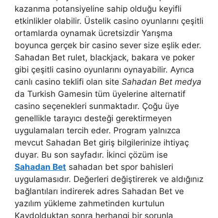
kazanma potansiyeline sahip olduğu keyifli
etkinlikler olabilir. Üstelik casino oyunlarını çeşitli
ortamlarda oynamak ücretsizdir Yarışma
boyunca gerçek bir casino sever size eşlik eder.
Sahadan Bet rulet, blackjack, bakara ve poker
gibi çeşitli casino oyunlarını oynayabilir. Ayrıca
canlı casino teklifi olan site
Sahadan Bet medya
da Turkish Gamesin tüm üyelerine alternatif
casino seçenekleri sunmaktadır. Çoğu üye
genellikle tarayıcı desteği gerektirmeyen
uygulamaları tercih eder. Program yalnızca
mevcut Sahadan Bet giriş bilgilerinize ihtiyaç
duyar. Bu son sayfadır. İkinci çözüm ise
Sahadan Bet
sahadan bet spor bahisleri
uygulamasıdır. Değerleri değiştirerek ve aldığınız
bağlantıları indirerek adres Sahadan Bet ve
yazılım yükleme zahmetinden kurtulun
Kaydolduktan sonra herhangi bir sorunla