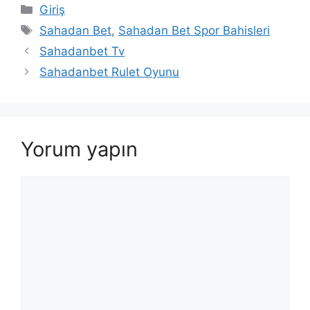
Kategoriler
Giriş
Etiketler
Sahadan Bet
,
Sahadan Bet Spor Bahisleri
Sahadanbet Tv
Sahadanbet Rulet Oyunu
Yorum yapın
Yorum