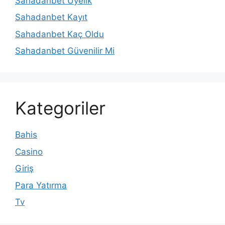
Sahadanbet Üyelik
Sahadanbet Kayıt
Sahadanbet Kaç Oldu
Sahadanbet Güvenilir Mi
Kategoriler
Bahis
Casino
Giriş
Para Yatırma
Tv