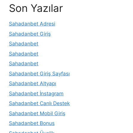
Son Yazılar
Sahadanbet Adresi
Sahadanbet Giriş
Sahadanbet
Sahadanbet
Sahadanbet
Sahadanbet Giriş Sayfası
Sahadanbet Altyapı
Sahadanbet İnstagram
Sahadanbet Canlı Destek
Sahadanbet Mobil Giriş
Sahadanbet Bonus