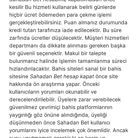
kesilir Bu hizmeti kullanarak belirli günlerde
hiçbir ücret ödemeden para çekme işlemi
gerçekleştirebilirsiniz. Puan almanız durumunda
kredi tutarı tarafınıza iade edilecektir. Bu süre
zarfında ücretler düşülecektir. Müşteri hizmetleri
departmanı da dikkate alınması gereken başka
bir güvenli seçenektir. Makul bir talepte
bulunmanız halinde işlemin tamamlanma süreci
hızlandırılacaktır. Bahis siteleri sanal bir bahis
sitesine
Sahadan Bet hesap kapat
önce site
hakkında ön araştırma yapar. Önceki
kullanıcıların yorumları okunabilir ve
derecelendirilebilir. Üyelere zarar verebilecek
güvenilmez çevrimiçi bahis platformlarının
yaygınlığı göz önüne alındığında, üyeliği
düşünmeden önce Sahadan Bet kullanıcı
yorumlarını iyice incelemek çok önemlidir. Ancak
şunu unutmamak gerekir ki en kesin ve