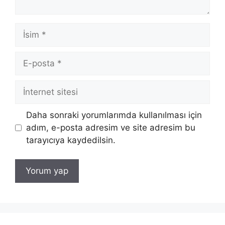
İsim
E-
posta
İnternet
sitesi
Daha sonraki yorumlarımda kullanılması için
adım, e-posta adresim ve site adresim bu
tarayıcıya kaydedilsin.