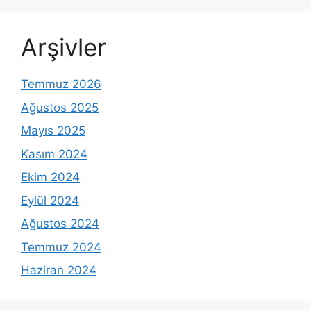
Arşivler
Temmuz 2026
Ağustos 2025
Mayıs 2025
Kasım 2024
Ekim 2024
Eylül 2024
Ağustos 2024
Temmuz 2024
Haziran 2024