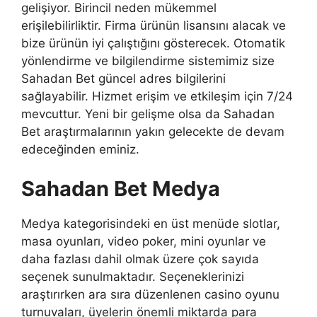
gelişiyor. Birincil neden mükemmel
erişilebilirliktir. Firma ürünün lisansını alacak ve
bize ürünün iyi çalıştığını gösterecek. Otomatik
yönlendirme ve bilgilendirme sistemimiz size
Sahadan Bet güncel adres bilgilerini
sağlayabilir. Hizmet erişim ve etkileşim için 7/24
mevcuttur. Yeni bir gelişme olsa da Sahadan
Bet araştırmalarının yakın gelecekte de devam
edeceğinden eminiz.
Sahadan Bet Medya
Medya kategorisindeki en üst menüde slotlar,
masa oyunları, video poker, mini oyunlar ve
daha fazlası dahil olmak üzere çok sayıda
seçenek sunulmaktadır. Seçeneklerinizi
araştırırken ara sıra düzenlenen casino oyunu
turnuvaları, üyelerin önemli miktarda para